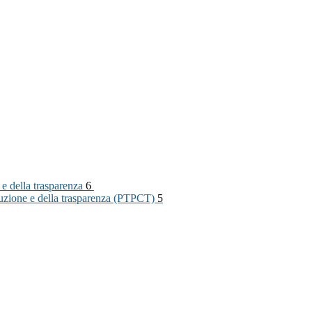
 e della trasparenza
6
rruzione e della trasparenza (PTPCT)
5