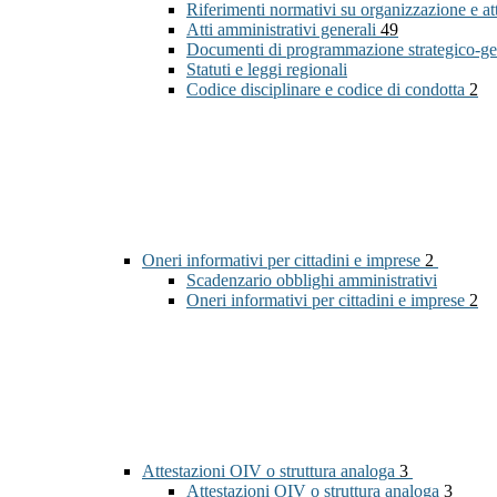
Riferimenti normativi su organizzazione e at
Atti amministrativi generali
49
Documenti di programmazione strategico-ge
Statuti e leggi regionali
Codice disciplinare e codice di condotta
2
Oneri informativi per cittadini e imprese
2
Scadenzario obblighi amministrativi
Oneri informativi per cittadini e imprese
2
Attestazioni OIV o struttura analoga
3
Attestazioni OIV o struttura analoga
3