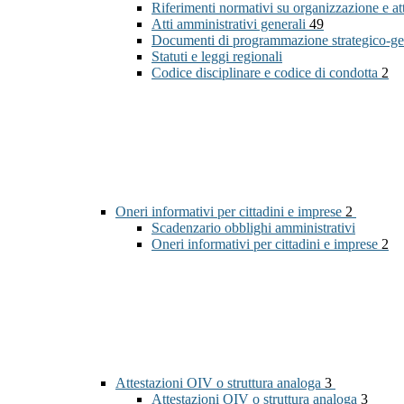
Riferimenti normativi su organizzazione e at
Atti amministrativi generali
49
Documenti di programmazione strategico-ge
Statuti e leggi regionali
Codice disciplinare e codice di condotta
2
Oneri informativi per cittadini e imprese
2
Scadenzario obblighi amministrativi
Oneri informativi per cittadini e imprese
2
Attestazioni OIV o struttura analoga
3
Attestazioni OIV o struttura analoga
3