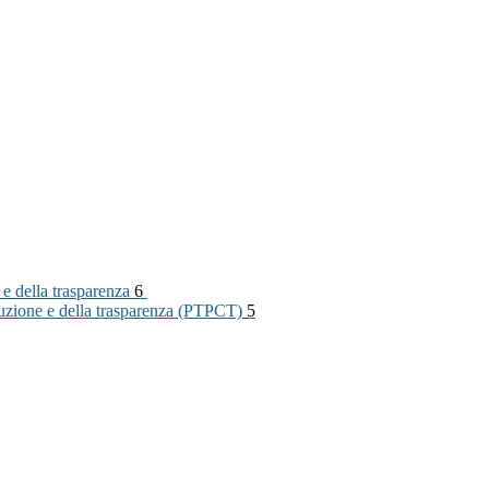
 e della trasparenza
6
rruzione e della trasparenza (PTPCT)
5