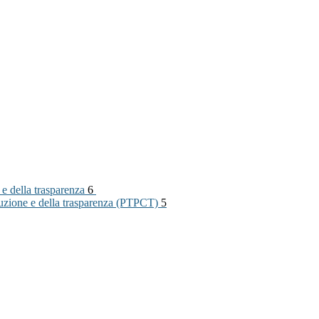
 e della trasparenza
6
rruzione e della trasparenza (PTPCT)
5