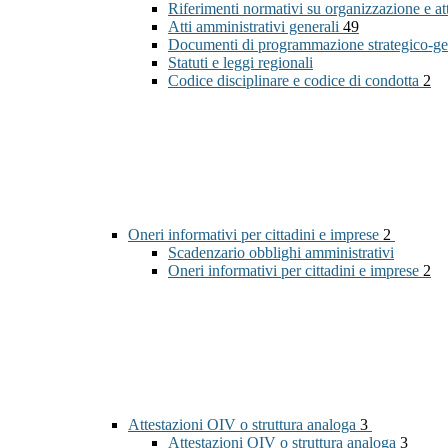
Riferimenti normativi su organizzazione e at
Atti amministrativi generali
49
Documenti di programmazione strategico-ge
Statuti e leggi regionali
Codice disciplinare e codice di condotta
2
Oneri informativi per cittadini e imprese
2
Scadenzario obblighi amministrativi
Oneri informativi per cittadini e imprese
2
Attestazioni OIV o struttura analoga
3
Attestazioni OIV o struttura analoga
3