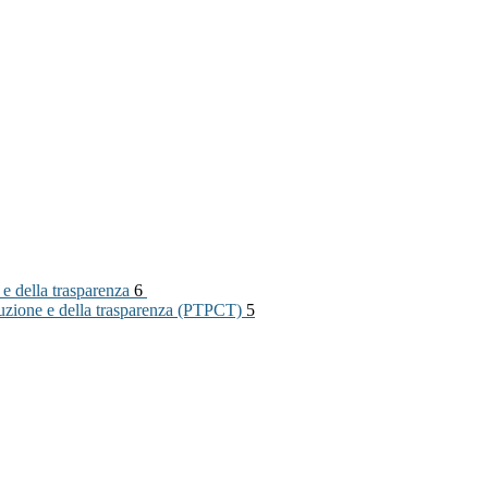
 e della trasparenza
6
rruzione e della trasparenza (PTPCT)
5