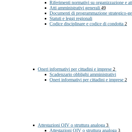
Riferimenti normativi su organizzazione e at
Atti amministrativi generali
49
Documenti di programmazione strategico-ge
Statuti e leggi regionali
Codice disciplinare e codice di condotta
2
Oneri informativi per cittadini e imprese
2
Scadenzario obblighi amministrativi
Oneri informativi per cittadini e imprese
2
Attestazioni OIV o struttura analoga
3
Attestazioni OIV o struttura analoga
3