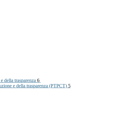
 e della trasparenza
6
rruzione e della trasparenza (PTPCT)
5