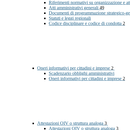
Riferimenti normativi su organizzazione e at
Atti amministrativi generali
49
Documenti di programmazione strategico-ge
Statuti e leggi regionali
Codice disciplinare e codice di condotta
2
Oneri informativi per cittadini e imprese
2
Scadenzario obblighi amministrativi
Oneri informativi per cittadini e imprese
2
Attestazioni OIV o struttura analoga
3
Attestazioni OIV o struttura analoga
3