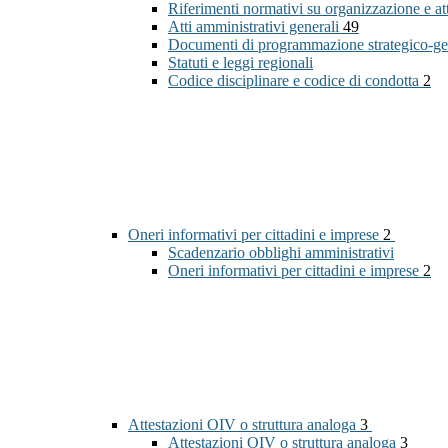
Riferimenti normativi su organizzazione e at
Atti amministrativi generali
49
Documenti di programmazione strategico-ge
Statuti e leggi regionali
Codice disciplinare e codice di condotta
2
Oneri informativi per cittadini e imprese
2
Scadenzario obblighi amministrativi
Oneri informativi per cittadini e imprese
2
Attestazioni OIV o struttura analoga
3
Attestazioni OIV o struttura analoga
3