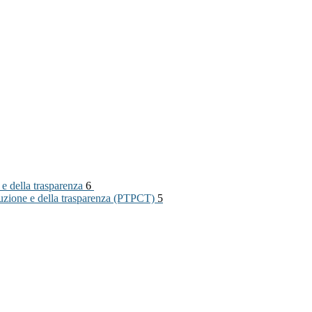
 e della trasparenza
6
rruzione e della trasparenza (PTPCT)
5