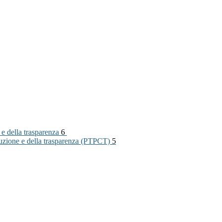
 e della trasparenza
6
rruzione e della trasparenza (PTPCT)
5