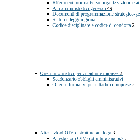
Riferimenti normativi su organizzazione e at
Atti amministrativi generali
49
Documenti di programmazione strategico-ge
Statuti e leggi regionali
Codice disciplinare e codice di condotta
2
Oneri informativi per cittadini e imprese
2
Scadenzario obblighi amministrativi
Oneri informativi per cittadini e imprese
2
Attestazioni OIV o struttura analoga
3
Attestazioni OIV o struttura analoga
3