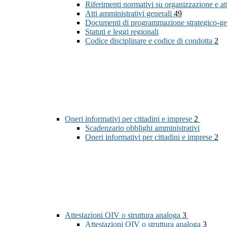
Riferimenti normativi su organizzazione e at
Atti amministrativi generali
49
Documenti di programmazione strategico-ge
Statuti e leggi regionali
Codice disciplinare e codice di condotta
2
Oneri informativi per cittadini e imprese
2
Scadenzario obblighi amministrativi
Oneri informativi per cittadini e imprese
2
Attestazioni OIV o struttura analoga
3
Attestazioni OIV o struttura analoga
3