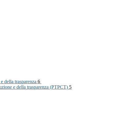
 e della trasparenza
6
rruzione e della trasparenza (PTPCT)
5