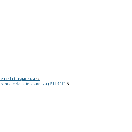
 e della trasparenza
6
rruzione e della trasparenza (PTPCT)
5