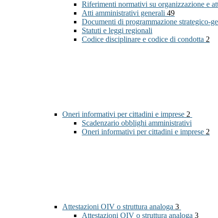
Riferimenti normativi su organizzazione e at
Atti amministrativi generali
49
Documenti di programmazione strategico-ge
Statuti e leggi regionali
Codice disciplinare e codice di condotta
2
Oneri informativi per cittadini e imprese
2
Scadenzario obblighi amministrativi
Oneri informativi per cittadini e imprese
2
Attestazioni OIV o struttura analoga
3
Attestazioni OIV o struttura analoga
3