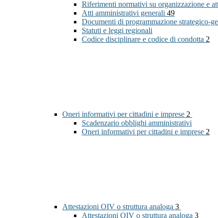
Riferimenti normativi su organizzazione e at
Atti amministrativi generali
49
Documenti di programmazione strategico-ge
Statuti e leggi regionali
Codice disciplinare e codice di condotta
2
Oneri informativi per cittadini e imprese
2
Scadenzario obblighi amministrativi
Oneri informativi per cittadini e imprese
2
Attestazioni OIV o struttura analoga
3
Attestazioni OIV o struttura analoga
3