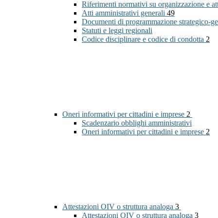
Riferimenti normativi su organizzazione e at
Atti amministrativi generali
49
Documenti di programmazione strategico-ge
Statuti e leggi regionali
Codice disciplinare e codice di condotta
2
Oneri informativi per cittadini e imprese
2
Scadenzario obblighi amministrativi
Oneri informativi per cittadini e imprese
2
Attestazioni OIV o struttura analoga
3
Attestazioni OIV o struttura analoga
3