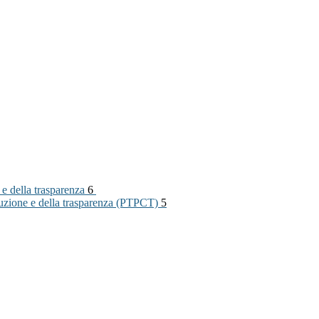
 e della trasparenza
6
rruzione e della trasparenza (PTPCT)
5