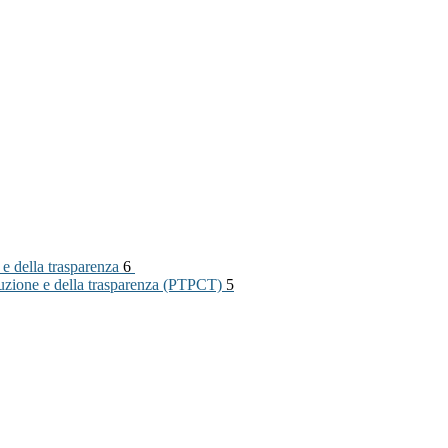
 e della trasparenza
6
rruzione e della trasparenza (PTPCT)
5