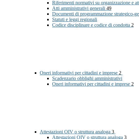
Riferimenti normativi su organizzazione e at
Atti amministrativi generali
49
Documenti di programmazione strategico-ge
Statuti e leggi regionali
Codice disciplinare e codice di condotta
2
Oneri informativi per cittadini e imprese
2
Scadenzario obblighi amministrativi
Oneri informativi per cittadini e imprese
2
Attestazioni OIV o struttura analoga
3
Attestazioni OIV o struttura analoga
3