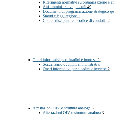
Riferimenti normativi su organizzazione e at
Atti amministrativi generali
49
Documenti di programmazione strategico-ge
Statuti e leggi regionali
Codice disciplinare e codice di condotta
2
Oneri informativi per cittadini e imprese
2
Scadenzario obblighi amministrativi
Oneri informativi per cittadini e imprese
2
Attestazioni OIV o struttura analoga
3
Attestazioni OIV o struttura analoga
3