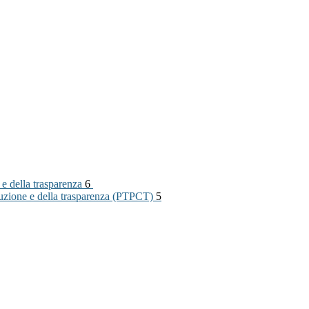
 e della trasparenza
6
rruzione e della trasparenza (PTPCT)
5