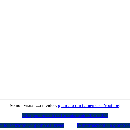
Se non visualizzi il video,
guardalo direttamente su Youtube
!
Gli appuntamenti dell'orientamento 2025-2026
lo iscrizione Un giorno da liceale
📝Informazioni Un giorno da 