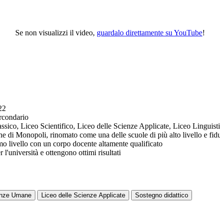
Se non visualizzi il video,
guardalo direttamente su YouTube
!
22
ircondario
lassico, Liceo Scientifico, Liceo delle Scienze Applicate, Liceo Lingui
mune di Monopoli, rinomato come una delle scuole di più alto livello e fid
mo livello con un corpo docente altamente qualificato
r l'università e ottengono ottimi risultati
ienze Umane
Liceo delle Scienze Applicate
Sostegno didattico