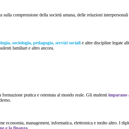
a sulla comprensione della società umana, delle relazioni interpersonali 
logia, sociologia, pedagogia, servizi sociali
e altre discipline legate 
ulenti familiari e altro ancora.
a formazione pratica e orientata al mondo reale. Gli studenti
imparano a
derno.
come economia, management, informatica, elettronica e molto altro. I dip
ne e la finanza
.