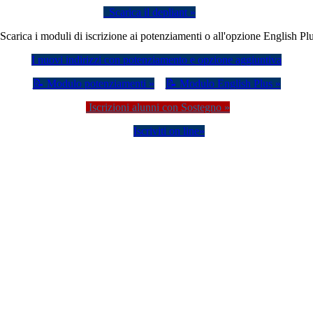
Scarica il depliant »
 Scarica i moduli di iscrizione ai potenziamenti o all'opzione English Pl
I nuovi indirizzi con potenziamento e opzione aggiuntiva
📝 Modulo potenziamenti »
📝 Modulo English Plus »
Iscrizioni alunni con Sostegno »
Iscriviti on line»