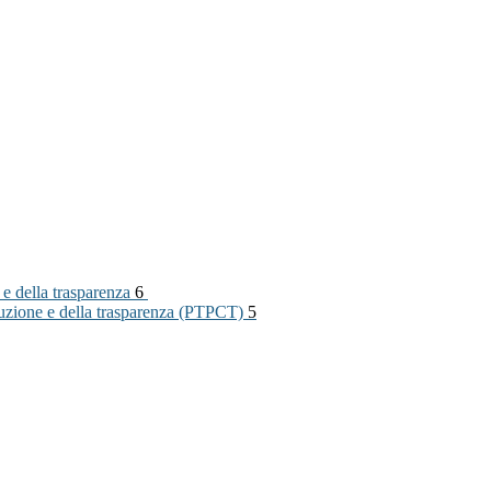
 e della trasparenza
6
rruzione e della trasparenza (PTPCT)
5