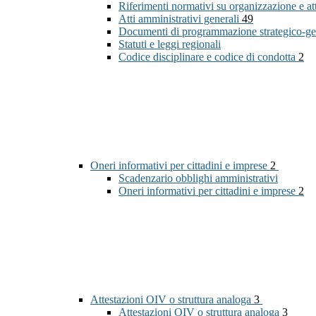
Riferimenti normativi su organizzazione e at
Atti amministrativi generali
49
Documenti di programmazione strategico-ge
Statuti e leggi regionali
Codice disciplinare e codice di condotta
2
Oneri informativi per cittadini e imprese
2
Scadenzario obblighi amministrativi
Oneri informativi per cittadini e imprese
2
Attestazioni OIV o struttura analoga
3
Attestazioni OIV o struttura analoga
3