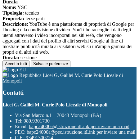
Durata
Nome:
YSC
Tipologia:
tecnico
Proprieta:
terze parti
Descrizione:
YouTube è una piattaforma di proprietà di Google per
l'hosting e la condivisione di video. YouTube raccoglie i dati degli
utenti attraverso i video incorporati nei siti web, che vengono
aggregati con i dati del profilo di altri servizi Google al fine di
mostrare pubblicità mirata ai visitatori web su un'ampia gamma dei
propri e di altri siti web.
Durata:
sessione
Accetta tutti
Salva le preferenze
Licei G. Galilei M. Curie Polo Liceale di
Monopoli
Contatti
Licei G. Galilei M. Curie Polo Liceale di Monopoli
Via San Marco n.1 – 70043 Monopoli (BA)
Tel:
080.9301730
Email:
bapc24000a@istruzione.it
Link per inviare una mail
PEC:
bapc24000a@pec.istruzione.it
Link per inviare una mail
C.F.: 93491300724