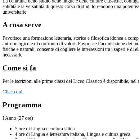
La centralità dello studio delle lingue e delle culture classiche, coniu
solidità e la versatilità di questo corso di studi lo rendono una potent
universitarie
A cosa serve
Favorisce una formazione letteraria, storica e filosofica idonea a comp
antropologico e di confronto di valori. Favorisce l’acquisizione dei me
fisiche e naturali, consente di cogliere le intersezioni tra i saperi e d
necessarie.
Come si fa
Per le iscrizioni alle prime classi del Liceo Classico è disponibile, ne
Clicca qui.
Programma
I Anno (27 ore)
5 ore di Lingua e cultura latina
4 ore di Lingua e letteratura italiana, Lingua e cultura greca