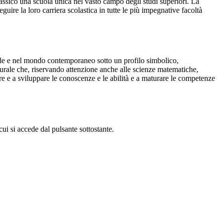
classico una scuola unica nel vasto campo degli studi superiori. La
uire la loro carriera scolastica in tutte le più impegnative facoltà
ntale e nel mondo contemporaneo sotto un profilo simbolico,
lturale che, riservando attenzione anche alle scienze matematiche,
dire e a sviluppare le conoscenze e le abilità e a maturare le competenze
ui si accede dal pulsante sottostante.