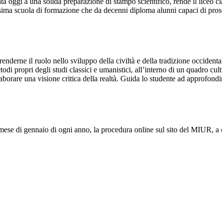
gata oggi a una solida preparazione di stampo scientifico, rende il liceo 
issima scuola di formazione che da decenni diploma alunni capaci di proseg
renderne il ruolo nello sviluppo della civiltà e della tradizione occide
todi propri degli studi classici e umanistici, all’interno di un quadro cu
i elaborare una visione critica della realtà. Guida lo studente ad approfon
l mese di gennaio di ogni anno, la procedura online sul sito del MIUR, a c