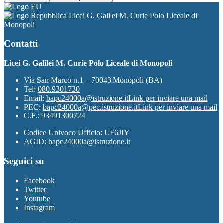
Licei G. Galilei M. Curie Polo Liceale di
Monopoli
Contatti
Licei G. Galilei M. Curie Polo Liceale di Monopoli
Via San Marco n.1 – 70043 Monopoli (BA)
Tel:
080.9301730
Email:
bapc24000a@istruzione.it
Link per inviare una mail
PEC:
bapc24000a@pec.istruzione.it
Link per inviare una mail
C.F.: 93491300724
Codice Univoco Ufficio: UF6JIY
AGID: bapc24000a@istruzione.it
Seguici su
Facebook
Twitter
Youtube
Instagram