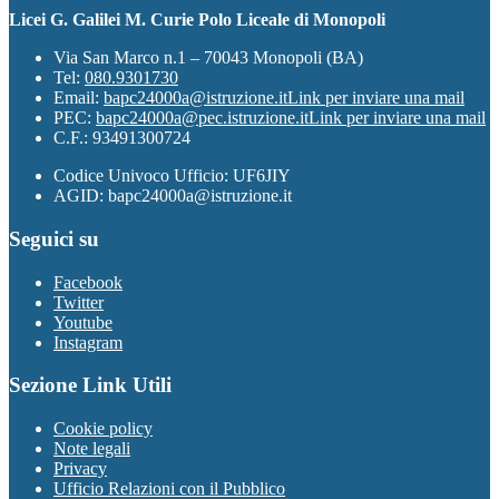
Licei G. Galilei M. Curie Polo Liceale di Monopoli
Via San Marco n.1 – 70043 Monopoli (BA)
Tel:
080.9301730
Email:
bapc24000a@istruzione.it
Link per inviare una mail
PEC:
bapc24000a@pec.istruzione.it
Link per inviare una mail
C.F.: 93491300724
Codice Univoco Ufficio: UF6JIY
AGID: bapc24000a@istruzione.it
Seguici su
Facebook
Twitter
Youtube
Instagram
Sezione Link Utili
Cookie policy
Note legali
Privacy
Ufficio Relazioni con il Pubblico