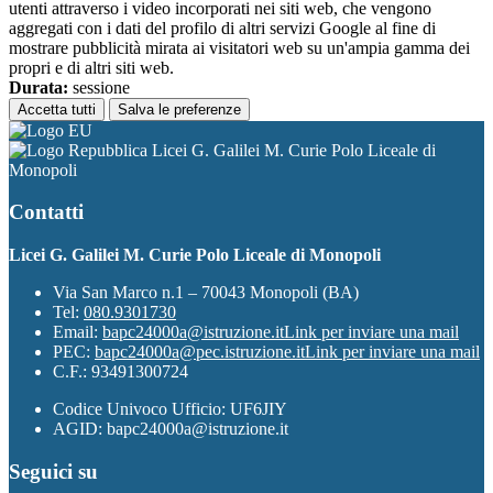
utenti attraverso i video incorporati nei siti web, che vengono
aggregati con i dati del profilo di altri servizi Google al fine di
mostrare pubblicità mirata ai visitatori web su un'ampia gamma dei
propri e di altri siti web.
Durata:
sessione
Accetta tutti
Salva le preferenze
Licei G. Galilei M. Curie Polo Liceale di
Monopoli
Contatti
Licei G. Galilei M. Curie Polo Liceale di Monopoli
Via San Marco n.1 – 70043 Monopoli (BA)
Tel:
080.9301730
Email:
bapc24000a@istruzione.it
Link per inviare una mail
PEC:
bapc24000a@pec.istruzione.it
Link per inviare una mail
C.F.: 93491300724
Codice Univoco Ufficio: UF6JIY
AGID: bapc24000a@istruzione.it
Seguici su