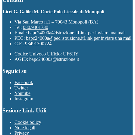
Licei G. Galilei M. Curie Polo Liceale di Monopoli
Via San Marco n.1 – 70043 Monopoli (BA)
Tel:
080.9301730
Email:
bapc24000a@istruzione.it
Link per inviare una mail
PEC:
bapc24000a@pec.istruzione.it
Link per inviare una mail
C.F.: 93491300724
Codice Univoco Ufficio: UF6JIY
AGID: bapc24000a@istruzione.it
Seguici su
Facebook
Twitter
Youtube
Instagram
Sezione Link Utili
Cookie policy
Note legali
Privacy