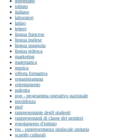
insegnanti
istituto
italiano
laboratori
latino
lettere
lingua francese
lingua inglese
lingua spagnola
lingua tedesca
marketing
matematica
musica
offerta formativa
organigramma
orientamento
palestra
pon - programma operativo nazionale
presidenza
ptof
rappresentante degli studenti
rappresentanti di classe dei genitori
regolamento d'istituto
rsu - rappresentanza sindacale unitaria
scambi culturali