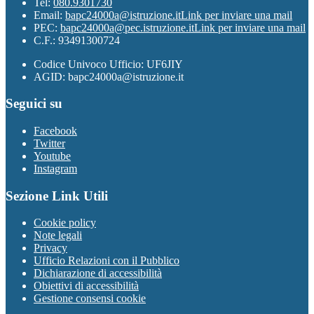
Tel:
080.9301730
Email:
bapc24000a@istruzione.it
Link per inviare una mail
PEC:
bapc24000a@pec.istruzione.it
Link per inviare una mail
C.F.: 93491300724
Codice Univoco Ufficio: UF6JIY
AGID: bapc24000a@istruzione.it
Seguici su
Facebook
Twitter
Youtube
Instagram
Sezione Link Utili
Cookie policy
Note legali
Privacy
Ufficio Relazioni con il Pubblico
Dichiarazione di accessibilità
Obiettivi di accessibilità
Gestione consensi cookie