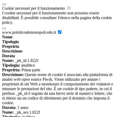
Cookie necessari per il funzionamento
I cookie necessari per il funzionamento non possono essere
disabilitati. È possibile consultare l'elenco nella pagina della cookie
policy.
www.pololicealemonopoli.edu.it
Nome
Tipologia
Proprieta
Descrizione
Durata
Nome:
_pk_id.1.822f
Tipologia:
analitico
Proprieta:
Prima parte
Descrizione:
Questo nome di cookie è associato alla piattaforma di
analisi web open source Piwik. Viene utilizzato per aiutare i
proprietari di siti Web a monitorare il comportamento dei visitatori e
misurare le prestazioni del sito. È un cookie di tipo pattern, in cui il
prefisso _pk_id è seguito da una breve serie di numeri e lettere, che
si ritiene sia un codice di riferimento per il dominio che imposta il
cookie.
Durata:
1 anno
Nome:
_pk_ses.1.822f
Tipologia:
analitico