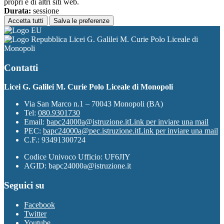
propri e di altri siti web.
Durata:
sessione
Accetta tutti
Salva le preferenze
Licei G. Galilei M. Curie Polo Liceale di
Monopoli
Contatti
Licei G. Galilei M. Curie Polo Liceale di Monopoli
Via San Marco n.1 – 70043 Monopoli (BA)
Tel:
080.9301730
Email:
bapc24000a@istruzione.it
Link per inviare una mail
PEC:
bapc24000a@pec.istruzione.it
Link per inviare una mail
C.F.: 93491300724
Codice Univoco Ufficio: UF6JIY
AGID: bapc24000a@istruzione.it
Seguici su
Facebook
Twitter
Youtube