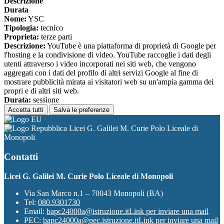
Descrizione
Durata
Nome:
YSC
Tipologia:
tecnico
Proprieta:
terze parti
Descrizione:
YouTube è una piattaforma di proprietà di Google per
l'hosting e la condivisione di video. YouTube raccoglie i dati degli
utenti attraverso i video incorporati nei siti web, che vengono
aggregati con i dati del profilo di altri servizi Google al fine di
mostrare pubblicità mirata ai visitatori web su un'ampia gamma dei
propri e di altri siti web.
Durata:
sessione
Accetta tutti
Salva le preferenze
Licei G. Galilei M. Curie Polo Liceale di
Monopoli
Contatti
Licei G. Galilei M. Curie Polo Liceale di Monopoli
Via San Marco n.1 – 70043 Monopoli (BA)
Tel:
080.9301730
Email:
bapc24000a@istruzione.it
Link per inviare una mail
PEC:
bapc24000a@pec.istruzione.it
Link per inviare una mail