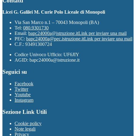
Contatti
Licei G. Galilei M. Curie Polo Liceale di Monopoli
Via San Marco n.1 – 70043 Monopoli (BA)
Tel:
080.9301730
Email:
bapc24000a@istruzione.it
Link per inviare una mail
PEC:
bapc24000a@pec.istruzione.it
Link per inviare una mail
C.F.: 93491300724
Codice Univoco Ufficio: UF6JIY
AGID: bapc24000a@istruzione.it
Seguici su
Facebook
Twitter
Youtube
Instagram
Sezione Link Utili
Cookie policy
Note legali
Privacy