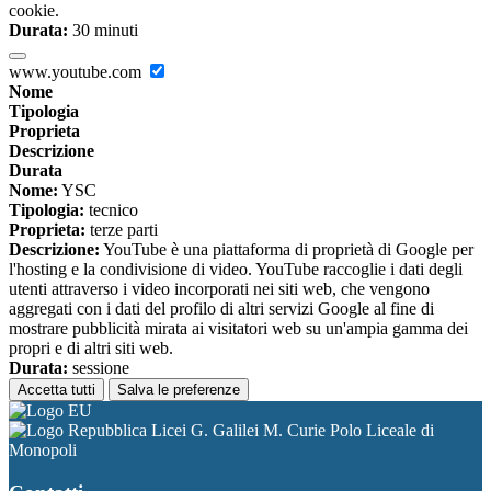
cookie.
Durata:
30 minuti
www.youtube.com
Nome
Tipologia
Proprieta
Descrizione
Durata
Nome:
YSC
Tipologia:
tecnico
Proprieta:
terze parti
Descrizione:
YouTube è una piattaforma di proprietà di Google per
l'hosting e la condivisione di video. YouTube raccoglie i dati degli
utenti attraverso i video incorporati nei siti web, che vengono
aggregati con i dati del profilo di altri servizi Google al fine di
mostrare pubblicità mirata ai visitatori web su un'ampia gamma dei
propri e di altri siti web.
Durata:
sessione
Accetta tutti
Salva le preferenze
Licei G. Galilei M. Curie Polo Liceale di
Monopoli