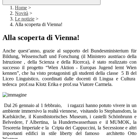
Home
>
Novità
>
Le notizie
>
Alla scoperta di Vienna!
Alla scoperta di Vienna!
Anche quest’anno, grazie al supporto del Bundesministerium für
Bildung, Wissenschaft und Forschung (il Ministero austriaco della
Istruzione , della Scienza e della Ricerca), è stato realizzato con
successo il progetto “Wien Aktion - Europas Jugend lernt Wien
kennen”, che ha visto protagonisti gli studenti della classe 5 B del
Liceo Linguistico, coordinati dalle docenti di Lingua e Cultura
tedesca prof.ssa Klotz Erika e prof.ssa Viatore Carmela.
Dal 26 gennaio al 1 febbraio, i ragazzi hanno potuto vivere in un
ambiente immersivo la realtà viennese, visitando
lo Stephansdom, la
Karlskirche, il Kunsthistorisches Museum, i castelli Schönbrunn e
Belvedere, l' Albertina, la Hundertwasserhaus e il MUMOK, la
Tesoreria Imperiale e la Cripta dei Cappuccini, la Secessione e altri
importanti edifici in stile liberty del famoso architetto Otto
Wagner.