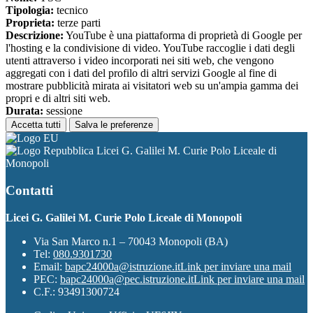
Tipologia:
tecnico
Proprieta:
terze parti
Descrizione:
YouTube è una piattaforma di proprietà di Google per
l'hosting e la condivisione di video. YouTube raccoglie i dati degli
utenti attraverso i video incorporati nei siti web, che vengono
aggregati con i dati del profilo di altri servizi Google al fine di
mostrare pubblicità mirata ai visitatori web su un'ampia gamma dei
propri e di altri siti web.
Durata:
sessione
Accetta tutti
Salva le preferenze
Licei G. Galilei M. Curie Polo Liceale di
Monopoli
Contatti
Licei G. Galilei M. Curie Polo Liceale di Monopoli
Via San Marco n.1 – 70043 Monopoli (BA)
Tel:
080.9301730
Email:
bapc24000a@istruzione.it
Link per inviare una mail
PEC:
bapc24000a@pec.istruzione.it
Link per inviare una mail
C.F.: 93491300724