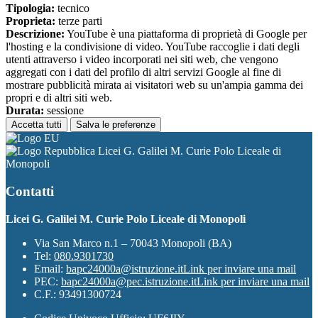
Tipologia:
tecnico
Proprieta:
terze parti
Descrizione:
YouTube è una piattaforma di proprietà di Google per
l'hosting e la condivisione di video. YouTube raccoglie i dati degli
utenti attraverso i video incorporati nei siti web, che vengono
aggregati con i dati del profilo di altri servizi Google al fine di
mostrare pubblicità mirata ai visitatori web su un'ampia gamma dei
propri e di altri siti web.
Durata:
sessione
Accetta tutti
Salva le preferenze
Licei G. Galilei M. Curie Polo Liceale di
Monopoli
Contatti
Licei G. Galilei M. Curie Polo Liceale di Monopoli
Via San Marco n.1 – 70043 Monopoli (BA)
Tel:
080.9301730
Email:
bapc24000a@istruzione.it
Link per inviare una mail
PEC:
bapc24000a@pec.istruzione.it
Link per inviare una mail
C.F.: 93491300724