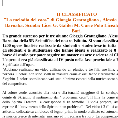
II CLASSIFICATO
"La melodia del caos" di Giorgia Grattagliano , Alessi
Barnaba. Scuola: Licei G. Galilei M. Curie Polo Liceal
Bari.
Un grande successo per le tre alunne Giorgia Grattagliano, Ales
Barnaba della 5B Scientifico del nostro Istituto. Si sono classificat
1200 opere finaliste realizzate da studenti e studentesse in tutta 
gli studenti e le studentesse che hanno ideate e realizzato le 8 
borse di studio per poter seguire un master su arte e scienza al
L'opera si era già classificata al IV posto nella fase provinciale a
Significato dell'opera:
"Abbiamo realizzato un video utilizzando un plastico e tre fili: uno lilla,
porpora. I colori non sono scelti in maniera casuale: essi fanno riferimento a
Skrjabin. I colori sottolineano vari stati d’animo evocati dalla musica secondo
del compositore.
Al colore verde, associato alla nota e alla tonalità maggiore di la, corrispo
quinte di Skrjabin, il sentimento del ‘’problema, caos’’. Il lilla ha come si
dello Spirito Creatore’’ e corrisponde al re bemolle. Il viola porpora, as
esprime il ‘’movimento dello Spirito in un problema’’. Nel video i 3 fili si at
asticelle, collocate su un blocco di legno, prima in modo ordinato ed auton
la musica cresce di intensità, iniziano ad intrecciarsi tra loro. La composizio