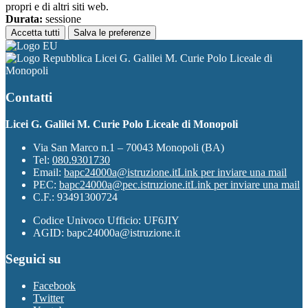
propri e di altri siti web.
Durata:
sessione
Accetta tutti
Salva le preferenze
Licei G. Galilei M. Curie Polo Liceale di
Monopoli
Contatti
Licei G. Galilei M. Curie Polo Liceale di Monopoli
Via San Marco n.1 – 70043 Monopoli (BA)
Tel:
080.9301730
Email:
bapc24000a@istruzione.it
Link per inviare una mail
PEC:
bapc24000a@pec.istruzione.it
Link per inviare una mail
C.F.: 93491300724
Codice Univoco Ufficio: UF6JIY
AGID: bapc24000a@istruzione.it
Seguici su
Facebook
Twitter