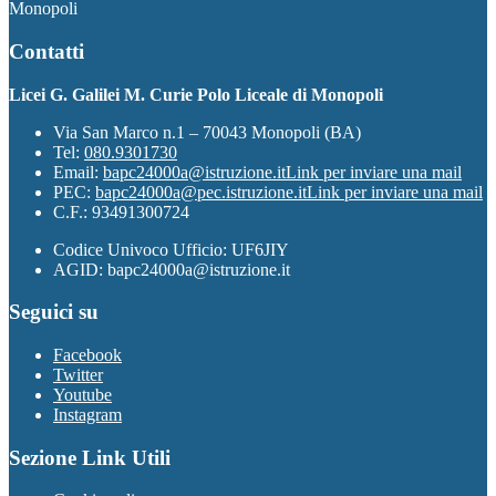
Monopoli
Contatti
Licei G. Galilei M. Curie Polo Liceale di Monopoli
Via San Marco n.1 – 70043 Monopoli (BA)
Tel:
080.9301730
Email:
bapc24000a@istruzione.it
Link per inviare una mail
PEC:
bapc24000a@pec.istruzione.it
Link per inviare una mail
C.F.: 93491300724
Codice Univoco Ufficio: UF6JIY
AGID: bapc24000a@istruzione.it
Seguici su
Facebook
Twitter
Youtube
Instagram
Sezione Link Utili