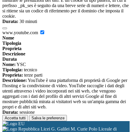
misurare le prestazioni del sito. È un cookie di tipo pattern, in cui il
prefisso _pk_ses è seguito da una breve serie di numeri e lettere, che
si ritiene sia un codice di riferimento per il dominio che imposta il
cookie.
Durata:
30 minuti
www.youtube.com
Nome
Tipologia
Proprieta
Descrizione
Durata
Nome:
YSC
Tipologia:
tecnico
Proprieta:
terze parti
Descrizione:
YouTube è una piattaforma di proprietà di Google per
l'hosting e la condivisione di video. YouTube raccoglie i dati degli
utenti attraverso i video incorporati nei siti web, che vengono
aggregati con i dati del profilo di altri servizi Google al fine di
mostrare pubblicità mirata ai visitatori web su un'ampia gamma dei
propri e di altri siti web.
Durata:
sessione
Accetta tutti
Salva le preferenze
Licei G. Galilei M. Curie Polo Liceale di