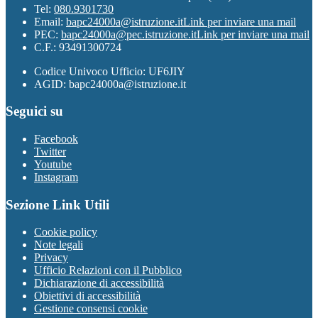
Tel:
080.9301730
Email:
bapc24000a@istruzione.it
Link per inviare una mail
PEC:
bapc24000a@pec.istruzione.it
Link per inviare una mail
C.F.: 93491300724
Codice Univoco Ufficio: UF6JIY
AGID: bapc24000a@istruzione.it
Seguici su
Facebook
Twitter
Youtube
Instagram
Sezione Link Utili
Cookie policy
Note legali
Privacy
Ufficio Relazioni con il Pubblico
Dichiarazione di accessibilità
Obiettivi di accessibilità
Gestione consensi cookie