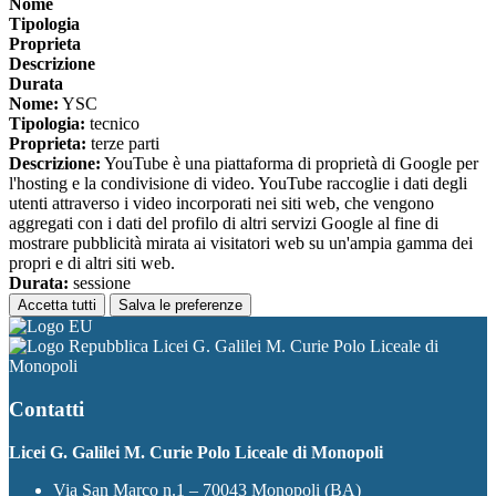
Nome
Tipologia
Proprieta
Descrizione
Durata
Nome:
YSC
Tipologia:
tecnico
Proprieta:
terze parti
Descrizione:
YouTube è una piattaforma di proprietà di Google per
l'hosting e la condivisione di video. YouTube raccoglie i dati degli
utenti attraverso i video incorporati nei siti web, che vengono
aggregati con i dati del profilo di altri servizi Google al fine di
mostrare pubblicità mirata ai visitatori web su un'ampia gamma dei
propri e di altri siti web.
Durata:
sessione
Accetta tutti
Salva le preferenze
Licei G. Galilei M. Curie Polo Liceale di
Monopoli
Contatti
Licei G. Galilei M. Curie Polo Liceale di Monopoli
Via San Marco n.1 – 70043 Monopoli (BA)