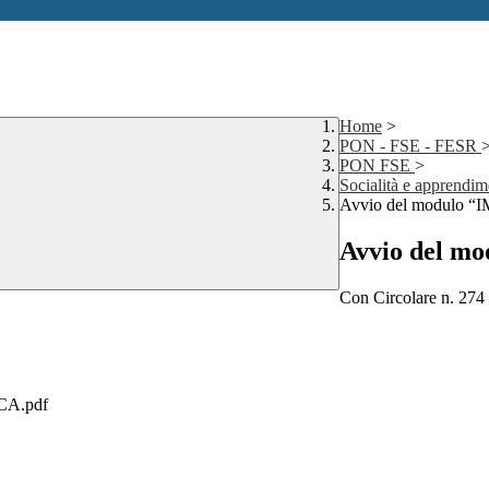
Home
>
PON - FSE - FESR
PON FSE
>
Socialità e appren
Avvio del modulo
Avvio del 
Con Circolare n. 274 
ICA.pdf