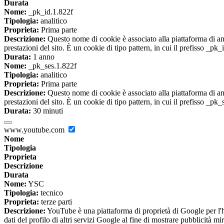
Durata
Nome:
_pk_id.1.822f
Tipologia:
analitico
Proprieta:
Prima parte
Descrizione:
Questo nome di cookie è associato alla piattaforma di ana
prestazioni del sito. È un cookie di tipo pattern, in cui il prefisso _pk
Durata:
1 anno
Nome:
_pk_ses.1.822f
Tipologia:
analitico
Proprieta:
Prima parte
Descrizione:
Questo nome di cookie è associato alla piattaforma di ana
prestazioni del sito. È un cookie di tipo pattern, in cui il prefisso _pk
Durata:
30 minuti
www.youtube.com
Nome
Tipologia
Proprieta
Descrizione
Durata
Nome:
YSC
Tipologia:
tecnico
Proprieta:
terze parti
Descrizione:
YouTube è una piattaforma di proprietà di Google per l'ho
dati del profilo di altri servizi Google al fine di mostrare pubblicità mi