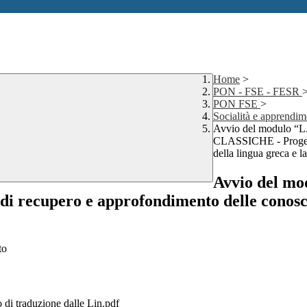
Home
>
PON - FSE - FESR
PON FSE
>
Socialità e appren
Avvio del modul
CLASSICHE - Progetto
della lingua greca e l
Avvio del 
cupero e approfondimento delle conoscenz
to
di traduzione dalle Lin.pdf