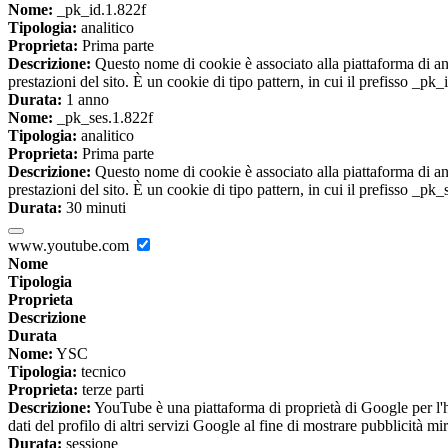
Nome:
_pk_id.1.822f
Tipologia:
analitico
Proprieta:
Prima parte
Descrizione:
Questo nome di cookie è associato alla piattaforma di ana
prestazioni del sito. È un cookie di tipo pattern, in cui il prefisso _pk
Durata:
1 anno
Nome:
_pk_ses.1.822f
Tipologia:
analitico
Proprieta:
Prima parte
Descrizione:
Questo nome di cookie è associato alla piattaforma di ana
prestazioni del sito. È un cookie di tipo pattern, in cui il prefisso _pk
Durata:
30 minuti
www.youtube.com
Nome
Tipologia
Proprieta
Descrizione
Durata
Nome:
YSC
Tipologia:
tecnico
Proprieta:
terze parti
Descrizione:
YouTube è una piattaforma di proprietà di Google per l'ho
dati del profilo di altri servizi Google al fine di mostrare pubblicità mi
Durata:
sessione