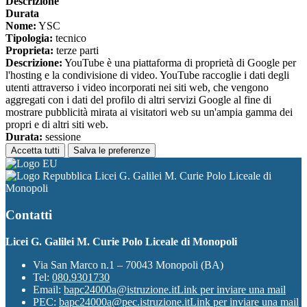
Descrizione
Durata
Nome:
YSC
Tipologia:
tecnico
Proprieta:
terze parti
Descrizione:
YouTube è una piattaforma di proprietà di Google per
l'hosting e la condivisione di video. YouTube raccoglie i dati degli
utenti attraverso i video incorporati nei siti web, che vengono
aggregati con i dati del profilo di altri servizi Google al fine di
mostrare pubblicità mirata ai visitatori web su un'ampia gamma dei
propri e di altri siti web.
Durata:
sessione
Accetta tutti
Salva le preferenze
Licei G. Galilei M. Curie Polo Liceale di
Monopoli
Contatti
Licei G. Galilei M. Curie Polo Liceale di Monopoli
Via San Marco n.1 – 70043 Monopoli (BA)
Tel:
080.9301730
Email:
bapc24000a@istruzione.it
Link per inviare una mail
PEC:
bapc24000a@pec.istruzione.it
Link per inviare una mail