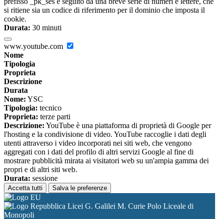
prefisso _pk_ses è seguito da una breve serie di numeri e lettere, che
si ritiene sia un codice di riferimento per il dominio che imposta il
cookie.
Durata:
30 minuti
www.youtube.com
Nome
Tipologia
Proprieta
Descrizione
Durata
Nome:
YSC
Tipologia:
tecnico
Proprieta:
terze parti
Descrizione:
YouTube è una piattaforma di proprietà di Google per
l'hosting e la condivisione di video. YouTube raccoglie i dati degli
utenti attraverso i video incorporati nei siti web, che vengono
aggregati con i dati del profilo di altri servizi Google al fine di
mostrare pubblicità mirata ai visitatori web su un'ampia gamma dei
propri e di altri siti web.
Durata:
sessione
Accetta tutti
Salva le preferenze
Licei G. Galilei M. Curie Polo Liceale di
Monopoli