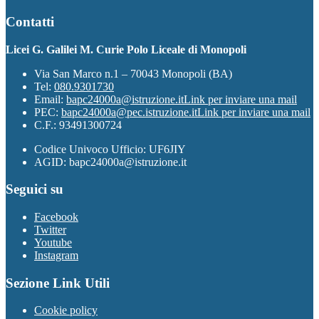
Contatti
Licei G. Galilei M. Curie Polo Liceale di Monopoli
Via San Marco n.1 – 70043 Monopoli (BA)
Tel:
080.9301730
Email:
bapc24000a@istruzione.it
Link per inviare una mail
PEC:
bapc24000a@pec.istruzione.it
Link per inviare una mail
C.F.: 93491300724
Codice Univoco Ufficio: UF6JIY
AGID: bapc24000a@istruzione.it
Seguici su
Facebook
Twitter
Youtube
Instagram
Sezione Link Utili
Cookie policy