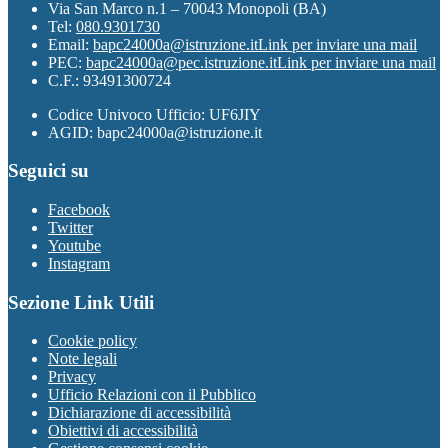
Via San Marco n.1 – 70043 Monopoli (BA)
Tel:
080.9301730
Email:
bapc24000a@istruzione.it
Link per inviare una mail
PEC:
bapc24000a@pec.istruzione.it
Link per inviare una mail
C.F.: 93491300724
Codice Univoco Ufficio: UF6JIY
AGID: bapc24000a@istruzione.it
Seguici su
Facebook
Twitter
Youtube
Instagram
Sezione Link Utili
Cookie policy
Note legali
Privacy
Ufficio Relazioni con il Pubblico
Dichiarazione di accessibilità
Obiettivi di accessibilità