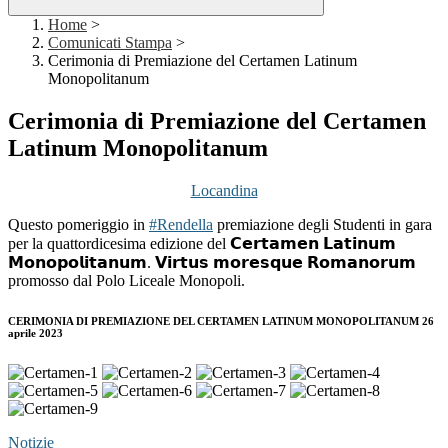
Home
>
Comunicati Stampa
>
Cerimonia di Premiazione del Certamen Latinum
Monopolitanum
Cerimonia di Premiazione del Certamen
Latinum Monopolitanum
Locandina
Questo pomeriggio in
#Rendella
premiazione degli Studenti in gara
per la quattordicesima edizione del 𝗖𝗲𝗿𝘁𝗮𝗺𝗲𝗻 𝗟𝗮𝘁𝗶𝗻𝘂𝗺
𝗠𝗼𝗻𝗼𝗽𝗼𝗹𝗶𝘁𝗮𝗻𝘂𝗺. 𝗩𝗶𝗿𝘁𝘂𝘀 𝗺𝗼𝗿𝗲𝘀𝗾𝘂𝗲 𝗥𝗼𝗺𝗮𝗻𝗼𝗿𝘂𝗺
promosso dal Polo Liceale Monopoli.
CERIMONIA DI PREMIAZIONE DEL CERTAMEN LATINUM MONOPOLITANUM 26
aprile 2023
Notizie