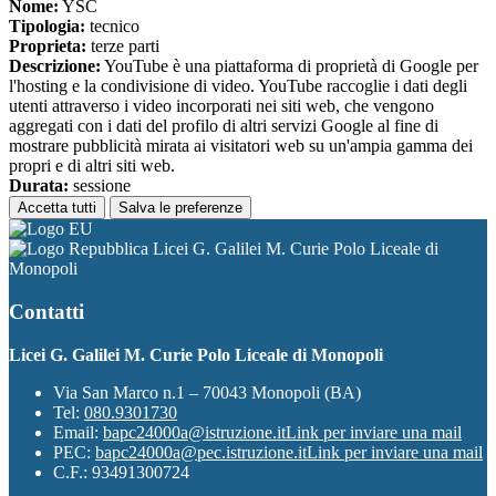
Nome:
YSC
Tipologia:
tecnico
Proprieta:
terze parti
Descrizione:
YouTube è una piattaforma di proprietà di Google per
l'hosting e la condivisione di video. YouTube raccoglie i dati degli
utenti attraverso i video incorporati nei siti web, che vengono
aggregati con i dati del profilo di altri servizi Google al fine di
mostrare pubblicità mirata ai visitatori web su un'ampia gamma dei
propri e di altri siti web.
Durata:
sessione
Accetta tutti
Salva le preferenze
Licei G. Galilei M. Curie Polo Liceale di
Monopoli
Contatti
Licei G. Galilei M. Curie Polo Liceale di Monopoli
Via San Marco n.1 – 70043 Monopoli (BA)
Tel:
080.9301730
Email:
bapc24000a@istruzione.it
Link per inviare una mail
PEC:
bapc24000a@pec.istruzione.it
Link per inviare una mail
C.F.: 93491300724