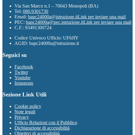
Via San Marco n.1 – 70043 Monopoli (BA)
Tel:
080.9301730
Email:
bapc24000a@istruzione.it
Link per inviare una mail
PEC:
bapc24000a@pec.istruzione.it
Link per inviare una mail
C.F.: 93491300724
Codice Univoco Ufficio: UF6JIY
AGID: bapc24000a@istruzione.it
Seguici su
Facebook
Twitter
Youtube
Instagram
Sezione Link Utili
Cookie policy
Note legali
Privacy
Ufficio Relazioni con il Pubblico
Dichiarazione di accessibilità
Obiettivi di accessibilità