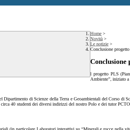
Home
>
Novità
>
Le notizie
>
Conclusione progetto
Conclusione 
l progetto PLS (Pian
Ambi
e
nte”, iniziato 
 del Dipartimento di Scienze della Terra e Geoambientali del Corso di Sc
irca 40 studenti dei diversi indirizzi del nostro Polo
e dei tutor PCTO 
oriali (in particolare
Laboratori interattivi su “Minerali e rocce nella vit