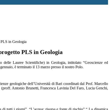
 PLS in Geologia
progetto PLS in Geologia
o delle Lauree Scientifiche) in Geologia, intitolato “Geoscienze ed
a gennaio, è terminato il 13 marzo
presso il nostro Polo.
ienze geologiche dell’Università di Bari coordinati dal Prof. Marcello
(proff. Antonio Brunetti,
Francesca
Lavinia
Del Faro,
Lucia Genchi,
a di tutti i giorni”, “L’acqua: risorsa e fonte di rischio”,“ La dinamica