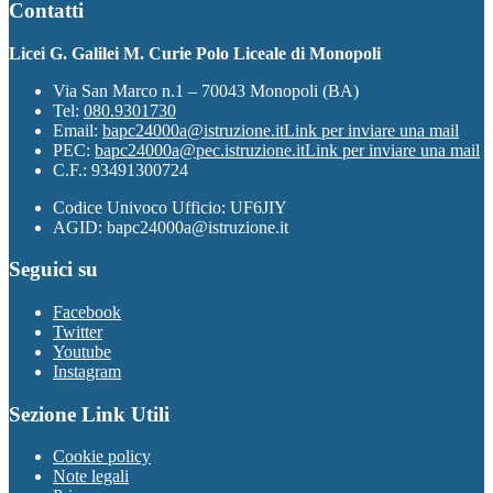
Contatti
Licei G. Galilei M. Curie Polo Liceale di Monopoli
Via San Marco n.1 – 70043 Monopoli (BA)
Tel:
080.9301730
Email:
bapc24000a@istruzione.it
Link per inviare una mail
PEC:
bapc24000a@pec.istruzione.it
Link per inviare una mail
C.F.: 93491300724
Codice Univoco Ufficio: UF6JIY
AGID: bapc24000a@istruzione.it
Seguici su
Facebook
Twitter
Youtube
Instagram
Sezione Link Utili
Cookie policy
Note legali