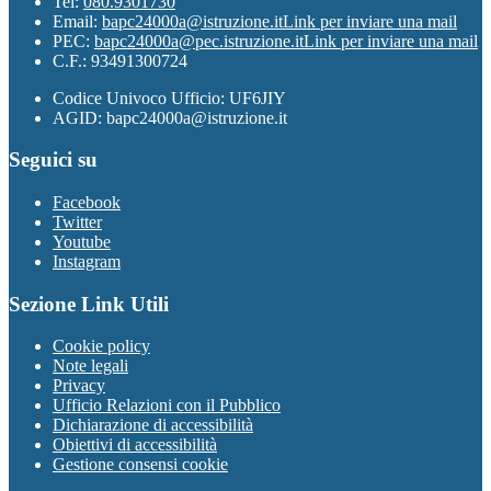
Tel:
080.9301730
Email:
bapc24000a@istruzione.it
Link per inviare una mail
PEC:
bapc24000a@pec.istruzione.it
Link per inviare una mail
C.F.: 93491300724
Codice Univoco Ufficio: UF6JIY
AGID: bapc24000a@istruzione.it
Seguici su
Facebook
Twitter
Youtube
Instagram
Sezione Link Utili
Cookie policy
Note legali
Privacy
Ufficio Relazioni con il Pubblico
Dichiarazione di accessibilità
Obiettivi di accessibilità
Gestione consensi cookie