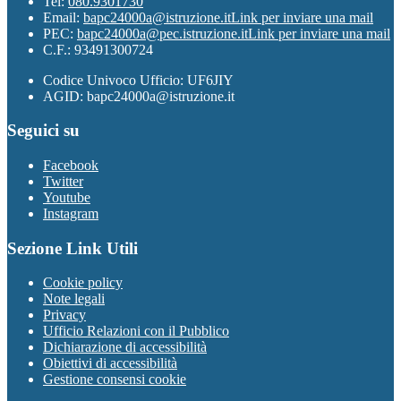
Tel:
080.9301730
Email:
bapc24000a@istruzione.it
Link per inviare una mail
PEC:
bapc24000a@pec.istruzione.it
Link per inviare una mail
C.F.: 93491300724
Codice Univoco Ufficio: UF6JIY
AGID: bapc24000a@istruzione.it
Seguici su
Facebook
Twitter
Youtube
Instagram
Sezione Link Utili
Cookie policy
Note legali
Privacy
Ufficio Relazioni con il Pubblico
Dichiarazione di accessibilità
Obiettivi di accessibilità
Gestione consensi cookie