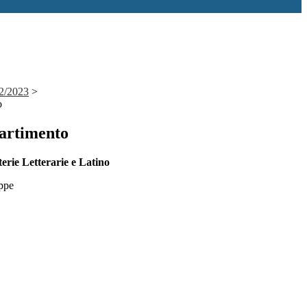
2/2023
>
o
partimento
erie Letterarie e Latino
ppe