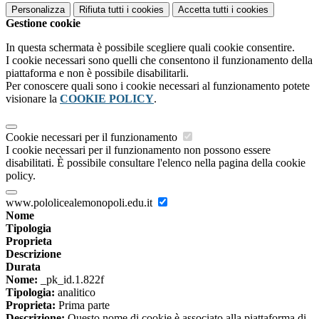
Personalizza
Rifiuta tutti
i cookies
Accetta tutti
i cookies
Gestione cookie
In questa schermata è possibile scegliere quali cookie consentire.
I cookie necessari sono quelli che consentono il funzionamento della
piattaforma e non è possibile disabilitarli.
Per conoscere quali sono i cookie necessari al funzionamento potete
visionare la
COOKIE POLICY
.
Cookie necessari per il funzionamento
I cookie necessari per il funzionamento non possono essere
disabilitati. È possibile consultare l'elenco nella pagina della cookie
policy.
www.pololicealemonopoli.edu.it
Nome
Tipologia
Proprieta
Descrizione
Durata
Nome:
_pk_id.1.822f
Tipologia:
analitico
Proprieta:
Prima parte
Descrizione:
Questo nome di cookie è associato alla piattaforma di