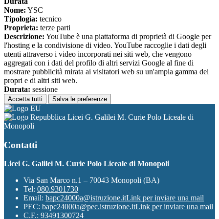
Durata
Nome:
YSC
Tipologia:
tecnico
Proprieta:
terze parti
Descrizione:
YouTube è una piattaforma di proprietà di Google per
l'hosting e la condivisione di video. YouTube raccoglie i dati degli
utenti attraverso i video incorporati nei siti web, che vengono
aggregati con i dati del profilo di altri servizi Google al fine di
mostrare pubblicità mirata ai visitatori web su un'ampia gamma dei
propri e di altri siti web.
Durata:
sessione
Accetta tutti
Salva le preferenze
Licei G. Galilei M. Curie Polo Liceale di
Monopoli
Contatti
Licei G. Galilei M. Curie Polo Liceale di Monopoli
Via San Marco n.1 – 70043 Monopoli (BA)
Tel:
080.9301730
Email:
bapc24000a@istruzione.it
Link per inviare una mail
PEC:
bapc24000a@pec.istruzione.it
Link per inviare una mail
C.F.: 93491300724