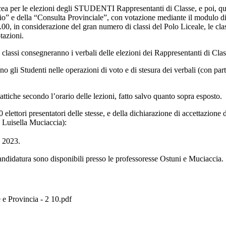
cea per le elezioni degli STUDENTI Rappresentanti di Classe, e poi, quan
” e della “Consulta Provinciale”, con votazione mediante il modulo di G
10.00, in considerazione del gran numero di classi del Polo Liceale, le c
tazioni.
e classi consegneranno i verbali delle elezioni dei Rappresentanti di Cla
no gli Studenti nelle operazioni di voto e di stesura dei verbali (con part
attiche secondo l’orario delle lezioni, fatto salvo quanto sopra esposto.
20 elettori presentatori delle stesse, e della dichiarazione di accettazion
a Luisella Muciaccia):
e 2023.
a candidatura sono disponibili presso le professoresse Ostuni e Muciaccia.
 e Provincia - 2 10.pdf