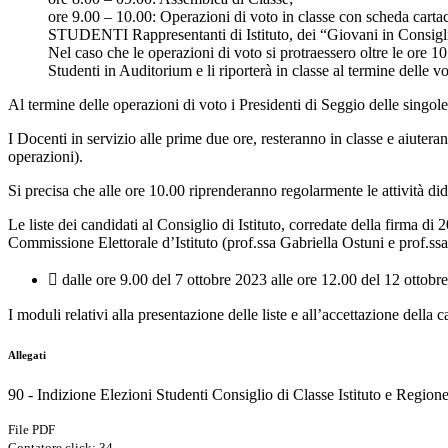
ore 9.00 – 10.00: Operazioni di voto in classe con scheda carta
STUDENTI Rappresentanti di Istituto, dei “Giovani in Consiglio
Nel caso che le operazioni di voto si protraessero oltre le ore 
Studenti in Auditorium e li riporterà in classe al termine delle vo
Al termine delle operazioni di voto i Presidenti di Seggio delle singol
I Docenti in servizio alle prime due ore, resteranno in classe e aiuteran
operazioni).
Si precisa che alle ore 10.00 riprenderanno regolarmente le attività did
Le liste dei candidati al Consiglio di Istituto, corredate della firma di 
Commissione Elettorale d’Istituto (prof.ssa Gabriella Ostuni e prof.ss
 dalle ore 9.00 del 7 ottobre 2023 alle ore 12.00 del 12 ottobr
I moduli relativi alla presentazione delle liste e all’accettazione dell
Allegati
90 - Indizione Elezioni Studenti Consiglio di Classe Istituto e Regione
File PDF
Contatore click: 34