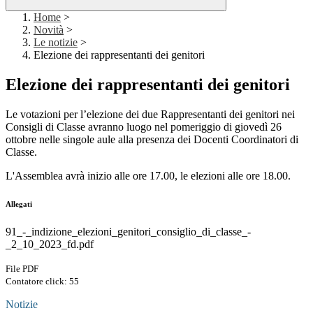
Home
>
Novità
>
Le notizie
>
Elezione dei rappresentanti dei genitori
Elezione dei rappresentanti dei genitori
Le votazioni per l’elezione dei due
Rappresentanti dei genitori nei
Consigli di Classe avranno luogo nel pomeriggio di giovedì 26
ottobre n
elle
singole aule alla presenza dei Docenti Coordinatori di
Classe.
L'Assemblea avrà inizio alle ore 17.00, le elezioni
alle ore 18.00.
Allegati
91_-_indizione_elezioni_genitori_consiglio_di_classe_-
_2_10_2023_fd.pdf
File PDF
Contatore click: 55
Notizie