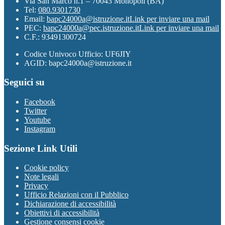
Via San Marco n.1 – 70043 Monopoli (BA)
Tel:
080.9301730
Email:
bapc24000a@istruzione.it
Link per inviare una mail
PEC:
bapc24000a@pec.istruzione.it
Link per inviare una mail
C.F.: 93491300724
Codice Univoco Ufficio: UF6JIY
AGID: bapc24000a@istruzione.it
Seguici su
Facebook
Twitter
Youtube
Instagram
Sezione Link Utili
Cookie policy
Note legali
Privacy
Ufficio Relazioni con il Pubblico
Dichiarazione di accessibilità
Obiettivi di accessibilità
Gestione consensi cookie