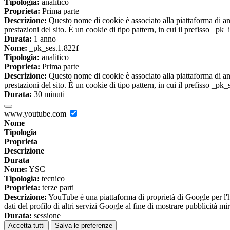
Tipologia:
analitico
Proprieta:
Prima parte
Descrizione:
Questo nome di cookie è associato alla piattaforma di ana
prestazioni del sito. È un cookie di tipo pattern, in cui il prefisso _pk
Durata:
1 anno
Nome:
_pk_ses.1.822f
Tipologia:
analitico
Proprieta:
Prima parte
Descrizione:
Questo nome di cookie è associato alla piattaforma di ana
prestazioni del sito. È un cookie di tipo pattern, in cui il prefisso _pk
Durata:
30 minuti
www.youtube.com
Nome
Tipologia
Proprieta
Descrizione
Durata
Nome:
YSC
Tipologia:
tecnico
Proprieta:
terze parti
Descrizione:
YouTube è una piattaforma di proprietà di Google per l'ho
dati del profilo di altri servizi Google al fine di mostrare pubblicità mi
Durata:
sessione
Accetta tutti
Salva le preferenze