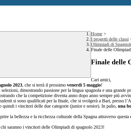
Home
>
I progetti delle classi
Olimpiadi di Spagnol
Finale delle Olimpia
Finale delle
Cari amici,
pagnolo 2023
, che si terrà il prossimo
venerdì 5 maggio
!
le selezioni, dimostrando passione per la lingua spagnola e una grande p
dimostrando che la competizione diventa anno dopo anno sempre più avvin
enti si sono qualificati per la finale, che si svolgerà a Bari, presso
o quindi i vincitori delle due categorie (junior e senior). In palio,
una bo
oprire la bellezza e la ricchezza culturale della Spagna attraverso questa e
chi saranno i vincitori delle Olimpiadi di spagnolo 2023!