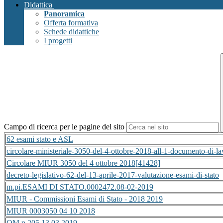
Didattica
Panoramica
Offerta formativa
Schede didattiche
I progetti
Campo di ricerca per le pagine del sito
62 esami stato e ASL
circolare-ministeriale-3050-del-4-ottobre-2018-all-1-documento-di-l
Circolare MIUR 3050 del 4 ottobre 2018[41428]
decreto-legislativo-62-del-13-aprile-2017-valutazione-esami-di-stato
m.pi.ESAMI DI STATO.0002472.08-02-2019
MIUR - Commissioni Esami di Stato - 2018 2019
MIUR 0003050 04 10 2018
OM n 205 13 03 2019