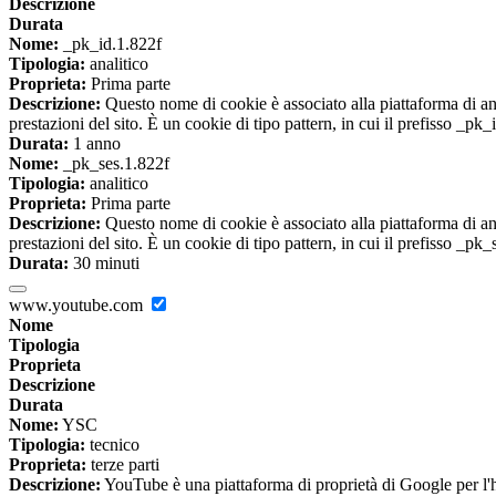
Descrizione
Durata
Nome:
_pk_id.1.822f
Tipologia:
analitico
Proprieta:
Prima parte
Descrizione:
Questo nome di cookie è associato alla piattaforma di ana
prestazioni del sito. È un cookie di tipo pattern, in cui il prefisso _pk
Durata:
1 anno
Nome:
_pk_ses.1.822f
Tipologia:
analitico
Proprieta:
Prima parte
Descrizione:
Questo nome di cookie è associato alla piattaforma di ana
prestazioni del sito. È un cookie di tipo pattern, in cui il prefisso _pk
Durata:
30 minuti
www.youtube.com
Nome
Tipologia
Proprieta
Descrizione
Durata
Nome:
YSC
Tipologia:
tecnico
Proprieta:
terze parti
Descrizione:
YouTube è una piattaforma di proprietà di Google per l'ho