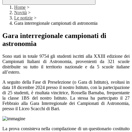
Home
>
Novità
>
Le notizie
>
Gara interregionale campionati di astronomia
Gara interregionale campionati di
astronomia
Sono stati in totale
9754
gli studenti iscritti alla XXIII edizione dei
Campionati Italiani di Astronomia, provenienti da
321
scuole
distribuite su tutto il territorio nazionale e da
5
scuole italiane
all’estero
.
A seguito della
Fase di Preselezione (o Gara di Istituto
), svoltasi in
data
18 dicembre
2024
presso il nostro Istituto, con la partecipazione
di 25 studenti, è risultata vincitrice
,
Rossella Barnaba
, frequentante
la
classe 1BS
del nostro Istituto. La stessa ha partecipato il
27
Febbraio
alla
Gara Interregionale
dei
Campionati di Astronomia
,
presso il Liceo Scacchi di Bari
.
La prova consiste
va
nella
compilazione di un questionario costituito