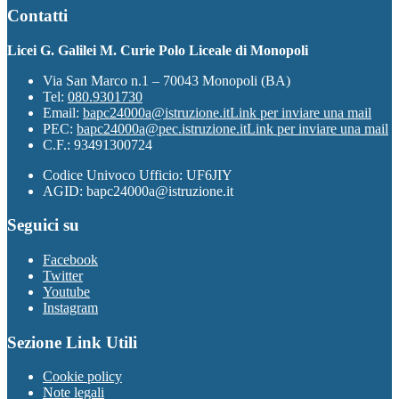
Contatti
Licei G. Galilei M. Curie Polo Liceale di Monopoli
Via San Marco n.1 – 70043 Monopoli (BA)
Tel:
080.9301730
Email:
bapc24000a@istruzione.it
Link per inviare una mail
PEC:
bapc24000a@pec.istruzione.it
Link per inviare una mail
C.F.: 93491300724
Codice Univoco Ufficio: UF6JIY
AGID: bapc24000a@istruzione.it
Seguici su
Facebook
Twitter
Youtube
Instagram
Sezione Link Utili
Cookie policy
Note legali