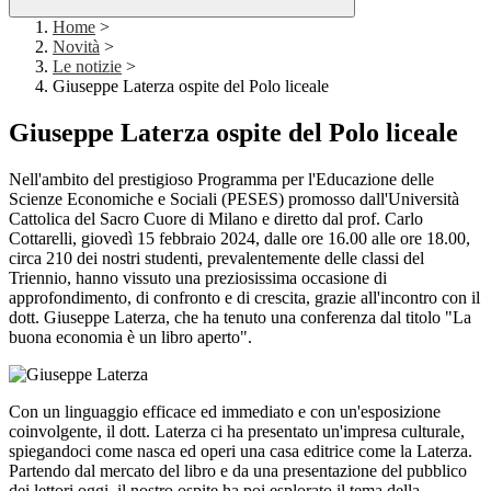
Home
>
Novità
>
Le notizie
>
Giuseppe Laterza ospite del Polo liceale
Giuseppe Laterza ospite del Polo liceale
Nell'ambito del prestigioso Programma per l'Educazione delle
Scienze Economiche e Sociali (PESES) promosso dall'Università
Cattolica del Sacro Cuore di Milano e diretto dal prof. Carlo
Cottarelli, giovedì 15 febbraio 2024, dalle ore 16.00 alle ore 18.00,
circa 210 dei nostri studenti, prevalentemente delle classi del
Triennio, hanno vissuto una preziosissima occasione di
approfondimento, di confronto e di crescita, grazie all'incontro con il
dott. Giuseppe Laterza, che ha tenuto una conferenza dal titolo "La
buona economia è un libro aperto".
Con un linguaggio efficace ed immediato e con un'esposizione
coinvolgente, il dott. Laterza ci ha presentato un'impresa culturale,
spiegandoci come nasca ed operi una casa editrice come la Laterza.
Partendo dal mercato del libro e da una presentazione del pubblico
dei lettori oggi, il nostro ospite ha poi esplorato il tema della