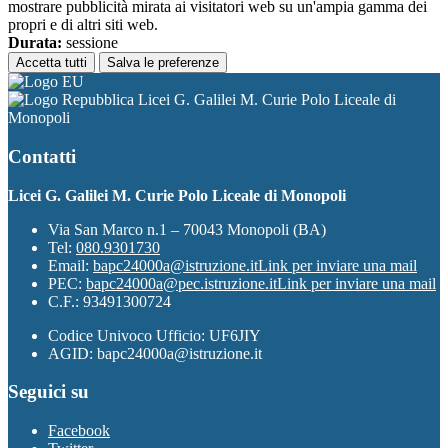
mostrare pubblicità mirata ai visitatori web su un'ampia gamma dei
propri e di altri siti web.
Durata:
sessione
Accetta tutti
Salva le preferenze
Licei G. Galilei M. Curie Polo Liceale di
Monopoli
Contatti
Licei G. Galilei M. Curie Polo Liceale di Monopoli
Via San Marco n.1 – 70043 Monopoli (BA)
Tel:
080.9301730
Email:
bapc24000a@istruzione.it
Link per inviare una mail
PEC:
bapc24000a@pec.istruzione.it
Link per inviare una mail
C.F.: 93491300724
Codice Univoco Ufficio: UF6JIY
AGID: bapc24000a@istruzione.it
Seguici su
Facebook