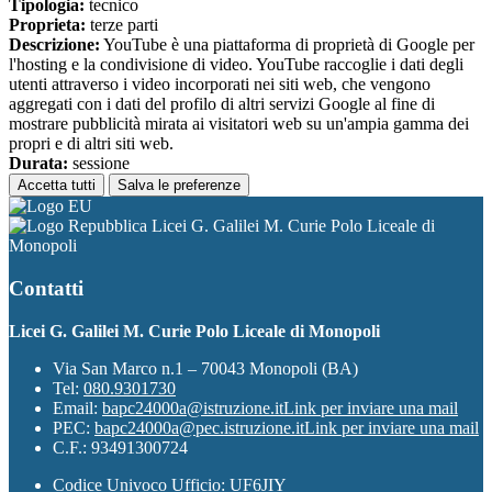
Tipologia:
tecnico
Proprieta:
terze parti
Descrizione:
YouTube è una piattaforma di proprietà di Google per
l'hosting e la condivisione di video. YouTube raccoglie i dati degli
utenti attraverso i video incorporati nei siti web, che vengono
aggregati con i dati del profilo di altri servizi Google al fine di
mostrare pubblicità mirata ai visitatori web su un'ampia gamma dei
propri e di altri siti web.
Durata:
sessione
Accetta tutti
Salva le preferenze
Licei G. Galilei M. Curie Polo Liceale di
Monopoli
Contatti
Licei G. Galilei M. Curie Polo Liceale di Monopoli
Via San Marco n.1 – 70043 Monopoli (BA)
Tel:
080.9301730
Email:
bapc24000a@istruzione.it
Link per inviare una mail
PEC:
bapc24000a@pec.istruzione.it
Link per inviare una mail
C.F.: 93491300724
Codice Univoco Ufficio: UF6JIY