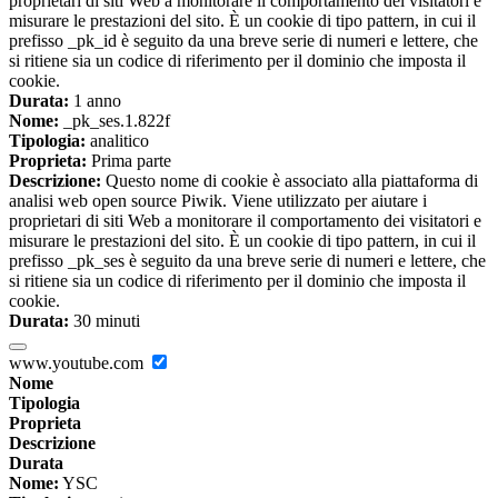
proprietari di siti Web a monitorare il comportamento dei visitatori e
misurare le prestazioni del sito. È un cookie di tipo pattern, in cui il
prefisso _pk_id è seguito da una breve serie di numeri e lettere, che
si ritiene sia un codice di riferimento per il dominio che imposta il
cookie.
Durata:
1 anno
Nome:
_pk_ses.1.822f
Tipologia:
analitico
Proprieta:
Prima parte
Descrizione:
Questo nome di cookie è associato alla piattaforma di
analisi web open source Piwik. Viene utilizzato per aiutare i
proprietari di siti Web a monitorare il comportamento dei visitatori e
misurare le prestazioni del sito. È un cookie di tipo pattern, in cui il
prefisso _pk_ses è seguito da una breve serie di numeri e lettere, che
si ritiene sia un codice di riferimento per il dominio che imposta il
cookie.
Durata:
30 minuti
www.youtube.com
Nome
Tipologia
Proprieta
Descrizione
Durata
Nome:
YSC